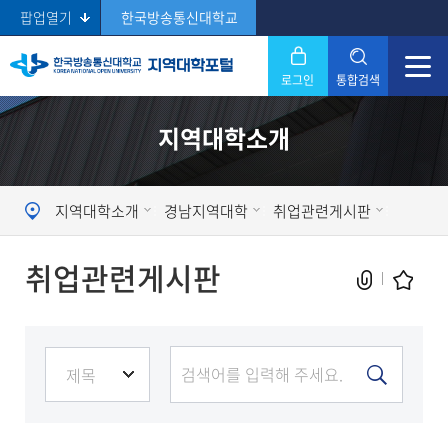
팝업열기
한국방송통신대학교
로그인
통합검색
닫기
지역대학소개
Search
지역대학소개
경남지역대학
취업관련게시판
취업관련게시판
현재 페이지를 즐겨찾는 메뉴로
등록하시겠습니까?
메뉴추가