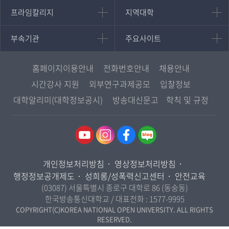
국어국문학과
프라임칼리지
지역대학
프라임칼리지
지역대학
경영대학원
영어영문학과
학사학위과정
지역대학 포털
중어중문학과
부속기관
주요사이트
부속기관
주요사이트
평생교육과정
서울지역대학
프랑스언어문화학과
중앙도서관
멘토링
부산지역대학
일본학과
원격교육혁신연구원
진로심리상담
홈페이지이용안내
전화번호안내
채용안내
대구경북지역대학
통합인문학연구소
교육정보화본부
시간강사 지원
외부연구과제공모
입찰정보
인천지역대학
사회과학대학
디지털미디어센터
국립대학육성사업
대학알리미(대학정보공시)
방송대신문고
학칙 및 규정
광주전남지역대학
법학과
종합교육연수원
OpenVLab
대전충남지역대학
행정학과
교양교육원
울산지역대학
경제학과
역사기록관
경기지역대학
경영학과
국제협력단
개인정보처리방침
영상정보처리방침
강원지역대학
무역학과
산학협력단
행정정보공개제도
성희롱/성폭력신고센터
안전교육
충북지역대학
미디어영상학과
(03087) 서울특별시 종로구 대학로 86 (동숭동)
인권센터
전북지역대학
한국방송통신대학교 / 대표전화 :
1577-9995
도시콘텐츠·관광학과
경남지역대학
COPYRIGHT(C)KOREA NATIONAL OPEN UNIVERSITY. ALL RIGHTS
사회복지연계전공
RESERVED.
제주지역대학