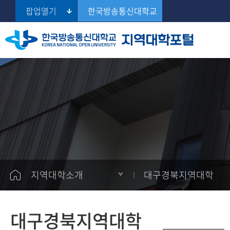
팝업열기
한국방송통신대학교
서울지역대학
출석수업자료실
대학일정
스터디룸 예약
공지사항
대구경북지역대학
Se
부산지역대학
학장 인사말
출석수업일정
지역대학일정
스터디룸 관리
학생게시판
대구경북지역대학
연혁
인터넷상담
학생활동소개
인천지역대학
부서안내
증명발급안내
시설안내
광주전남지역대학
오시는길
대전충남지역대학
울산지역대학
지역대학소개
대구경북지역대학
경기지역대학
강원지역대학
대구경북지역대학
충북지역대학