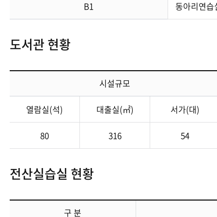
B1
동아리연습
도서관 현황
시설규모
열람실(석)
대출실(㎡)
서가(대)
80
316
54
전산실습실 현황
구 분