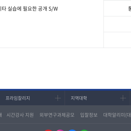
기타 실습에 필요한 공개 S/W
프라임칼리지
지역대학
프라임칼리지
지역대학
학사학위과정
지역대학 포털
내
시간강사 지원
외부연구과제공모
입찰정보
대학알리미(대
평생교육과정
서울지역대학
부산지역대학