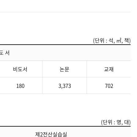
(단위 : 석, ㎡, 책)
도 서
비도서
논문
교재
180
3,373
702
(단위 : 명, 대)
제2전산실습실