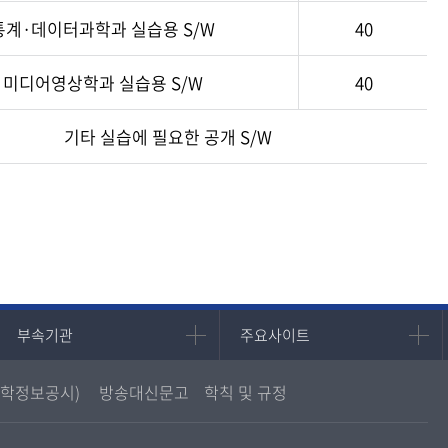
통계·데이터과학과 실습용 S/W
40
미디어영상학과 실습용 S/W
40
기타 실습에 필요한 공개 S/W
부속기관
주요사이트
부속기관
주요사이트
중앙도서관
멘토링
학정보공시)
방송대신문고
학칙 및 규정
원격교육혁신연구원
진로심리상담
통합인문학연구소
교육정보화본부