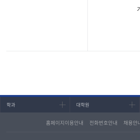
인문과학대학
대학원
학과
대학원
국어국문학과
대학원
홈페이지이용안내
전화번호안내
채용안
영어영문학과
경영대학원
중어중문학과