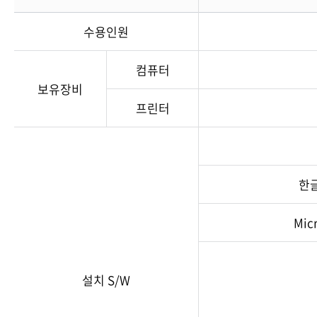
수용인원
컴퓨터
보유장비
프린터
한글
Micr
설치 S/W