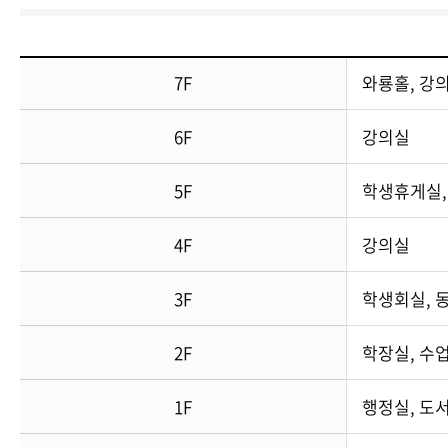
7F
와룡홀, 강
6F
강의실
5F
학생휴게실,
4F
강의실
3F
학생회실, 
2F
학장실, 수
1F
행정실, 도