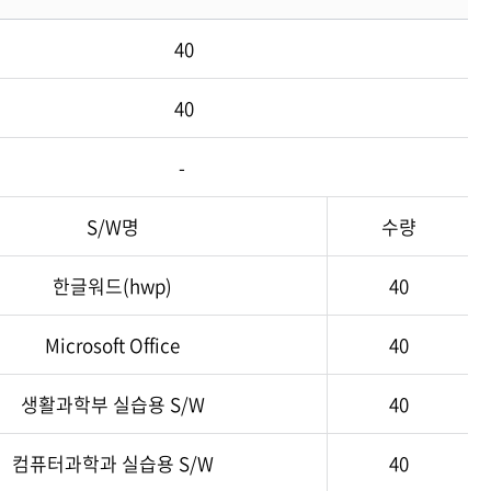
40
40
-
S/W명
수량
한글워드(hwp)
40
Microsoft Office
40
생활과학부 실습용 S/W
40
컴퓨터과학과 실습용 S/W
40