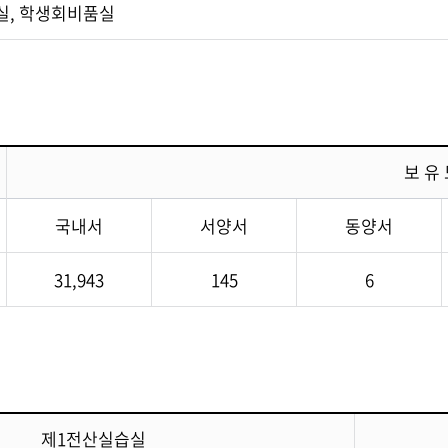
실, 학생회비품실
보 유 
국내서
서양서
동양서
31,943
145
6
제1전산실습실