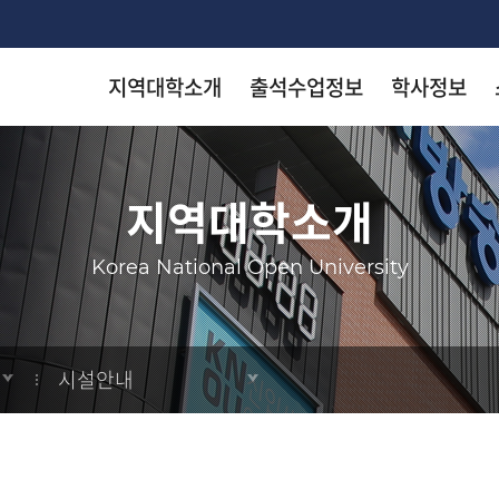
지역대학소개
출석수업정보
학사정보
착한 등
착한 등
착한 등
착한 등
착한 등
지역대학소개
arch
Korea National Open University
KN
KN
KN
KN
KN
시설안내
출판
출판
출판
출판
출판