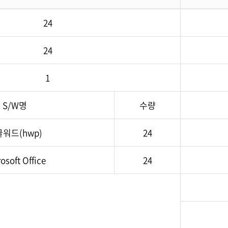
24
24
1
S/W명
수량
워드(hwp)
24
osoft Office
24