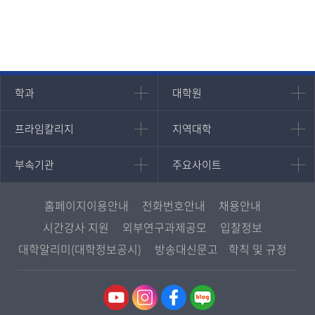
인문과학대학
대학원
학과
대학원
대학원
국어국문학과
프라임칼리지
지역대학
프라임칼리지
지역대학
경영대학원
영어영문학과
학사학위과정
지역대학 포털
중어중문학과
부속기관
주요사이트
부속기관
주요사이트
평생교육과정
서울지역대학
프랑스언어문화학과
중앙도서관
멘토링
부산지역대학
일본학과
원격교육혁신연구원
진로심리상담
홈페이지이용안내
전화번호안내
채용안내
대구경북지역대학
통합인문학연구소
교육정보화본부
시간강사 지원
외부연구과제공모
입찰정보
인천지역대학
사회과학대학
디지털미디어센터
국립대학육성사업
대학알리미(대학정보공시)
방송대신문고
학칙 및 규정
광주전남지역대학
법학과
종합교육연수원
OpenVLab
대전충남지역대학
행정학과
교양교육원
울산지역대학
경제학과
역사기록관