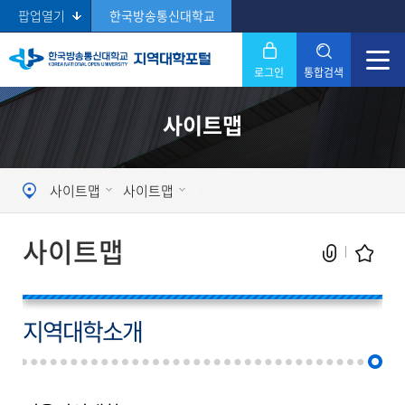
팝업열기
한국방송통신대학교
로그인
통합검색
닫기
사이트맵
Search
사이트맵
사이트맵
사이트맵
지역대학소개
현재 페이지를 즐겨찾는 메뉴로
등록하시겠습니까?
메뉴추가