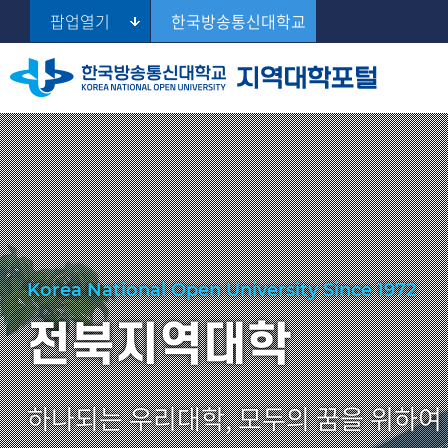
팝업열기
한국방송통신대학교
서울지역대학
출석수업자료실
대학일정
스터디룸 예약
공지사항
전북지역대학
Se
부산지역대학
출석수업일정
지역대학일정
스터디룸 관리
학생게시판
학장 인사말
대구경북지역대학
연혁
인터넷상담
학생활동소개
인천지역대학
부서안내
증명발급안내
광주전남지역대학
Korea National Open University Since 1972
시설안내
대전충남지역대학
전북지역대학
울산지역대학
오시는길
경기지역대학
지역대학 안내·행
강원지역대학
하나되는 우리대학, 모두의 꿈을 위하여
입시홍보
충북지역대학