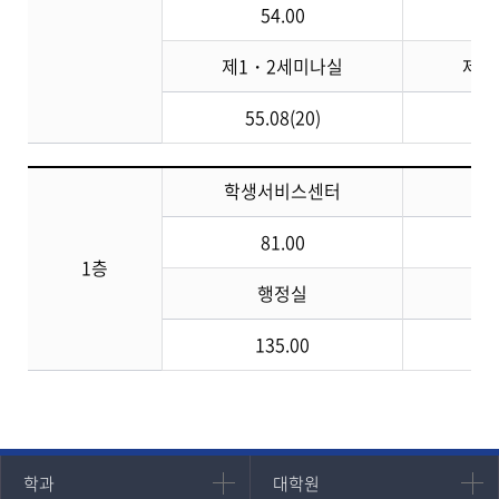
54.00
제1・2세미나실
제3
55.08(20)
5
학생서비스센터
81.00
40
1층
행정실
135.00
인문과학대학
대학원
학과
대학원