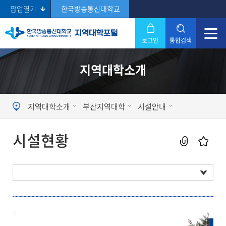
팝업열기
한국방송통신대학교
로그인
통합검색
닫기
지역대학소개
Search
지역대학소개
부산지역대학
시설안내
시설현황
현재 페이지를 즐겨찾는 메뉴로
등록하시겠습니까?
시설현황
메뉴추가