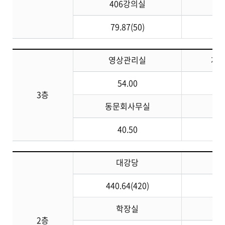
406강의실
4
79.87(50)
10
영상관리실
제
54.00
13
3층
동문회사무실
동
40.50
대강당
440.64(420)
13
학장실
수
2층