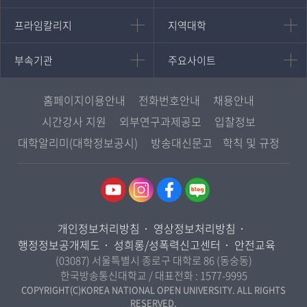
대학원
국어국문학과
프라임칼리지
지역대학
프라임칼리지
지역대학
경영대학원
영어영문학과
학사학위과정
지역대학 포털
중어중문학과
부속기관
주요사이트
부속기관
주요사이트
평생교육과정
서울지역대학
프랑스언어문화학과
중앙도서관
멘토링
부산지역대학
일본학과
원격교육혁신연구원
진로심리상담
홈페이지이용안내
전화번호안내
채용안내
대구경북지역대학
통합인문학연구소
교육정보화본부
시간강사 지원
외부연구과제공모
입찰정보
인천지역대학
사회과학대학
디지털미디어센터
국립대학육성사업
대학알리미(대학정보공시)
방송대신문고
학칙 및 규정
광주전남지역대학
법학과
종합교육연수원
OpenVLab
대전충남지역대학
행정학과
교양교육원
울산지역대학
경제학과
역사기록관
경기지역대학
경영학과
국제협력단
개인정보처리방침
영상정보처리방침
강원지역대학
무역학과
산학협력단
행정정보공개제도
성희롱/성폭력신고센터
안전교육
충북지역대학
미디어영상학과
(03087) 서울특별시 종로구 대학로 86 (동숭동)
인권센터
전북지역대학
한국방송통신대학교 / 대표전화 :
1577-9995
도시콘텐츠·관광학과
경남지역대학
COPYRIGHT(C)KOREA NATIONAL OPEN UNIVERSITY. ALL RIGHTS
사회복지연계전공
RESERVED.