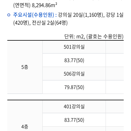
(연면적) 8,294.86m²
주요시설(수용인원) :
강의실 20실(1,160명), 강당 1실
(420명), 전산실 2실(64명)
단위: m2, (괄호는 수용인원)
501강의실
5
83.77(50)
11
5층
506강의실
5
79.87(50)
10
401강의실
4
83.77(50)
11
4층