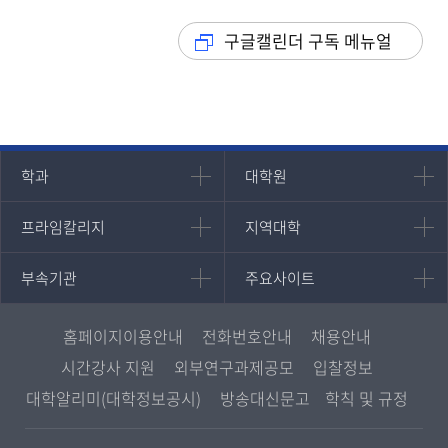
구글캘린더 구독 메뉴얼
인문과학대학
대학원
학과
대학원
대학원
국어국문학과
프라임칼리지
지역대학
프라임칼리지
지역대학
경영대학원
영어영문학과
학사학위과정
지역대학 포털
중어중문학과
부속기관
주요사이트
부속기관
주요사이트
평생교육과정
서울지역대학
프랑스언어문화학과
중앙도서관
멘토링
부산지역대학
일본학과
원격교육혁신연구원
진로심리상담
홈페이지이용안내
전화번호안내
채용안내
대구경북지역대학
통합인문학연구소
교육정보화본부
시간강사 지원
외부연구과제공모
입찰정보
인천지역대학
사회과학대학
디지털미디어센터
국립대학육성사업
대학알리미(대학정보공시)
방송대신문고
학칙 및 규정
광주전남지역대학
법학과
종합교육연수원
OpenVLab
대전충남지역대학
행정학과