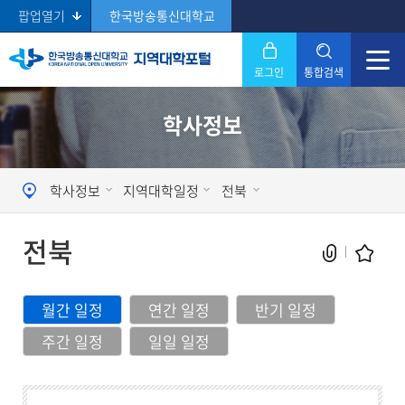
팝업열기
한국방송통신대학교
로그인
통합검색
닫기
학사정보
Search
학사정보
지역대학일정
전북
전북
월간 일정
연간 일정
반기 일정
주간 일정
일일 일정
현재 페이지를 즐겨찾는 메뉴로
등록하시겠습니까?
메뉴추가