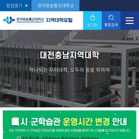
팝업열기
한국방송통신대학교
로그인
통합검색
닫기
Search
대전충남지역대학
하나되는 우리대학, 모두의 꿈을 위하여