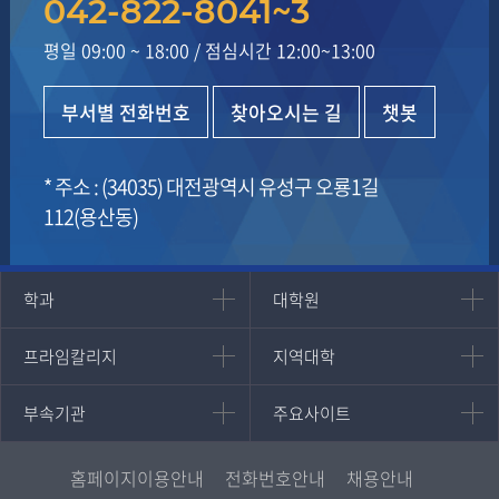
042-822-8041~3
평일 09:00 ~ 18:00
/
점심시간 12:00~13:00
부서별 전화번호
찾아오시는 길
챗봇
* 주소 : (34035) 대전광역시 유성구 오룡1길
112(용산동)
인문과학대학
대학원
학과
대학원
대학원
국어국문학과
프라임칼리지
지역대학
프라임칼리지
지역대학
경영대학원
영어영문학과
학사학위과정
지역대학 포털
중어중문학과
부속기관
주요사이트
부속기관
주요사이트
평생교육과정
서울지역대학
프랑스언어문화학과
중앙도서관
멘토링
부산지역대학
일본학과
원격교육혁신연구원
진로심리상담
홈페이지이용안내
전화번호안내
채용안내
대구경북지역대학