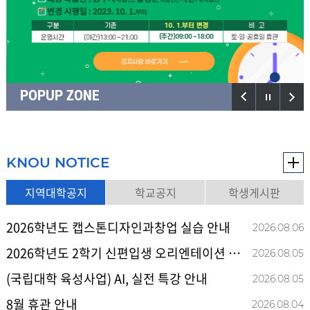
POPUP ZONE
KNOU NOTICE
지역대학공지
학교공지
학생게시판
2026학년도 캡스톤디자인과창업 실습 안내
2026.08
.
06
2026학년도 2학기 신편입생 오리엔테이션 일정표 안내문
2026.08
.
05
(국립대학 육성사업) AI, 실전 특강 안내
2026.08
.
05
8월 휴관 안내
2026.08
.
04