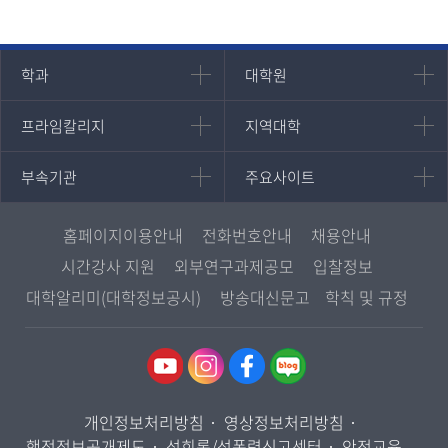
인문과학대학
대학원
학과
대학원
대학원
국어국문학과
프라임칼리지
지역대학
프라임칼리지
지역대학
경영대학원
영어영문학과
학사학위과정
지역대학 포털
중어중문학과
부속기관
주요사이트
부속기관
주요사이트
평생교육과정
서울지역대학
프랑스언어문화학과
중앙도서관
멘토링
부산지역대학
일본학과
원격교육혁신연구원
진로심리상담
홈페이지이용안내
전화번호안내
채용안내
대구경북지역대학
통합인문학연구소
교육정보화본부
시간강사 지원
외부연구과제공모
입찰정보
인천지역대학
사회과학대학
디지털미디어센터
국립대학육성사업
대학알리미(대학정보공시)
방송대신문고
학칙 및 규정
광주전남지역대학
법학과
종합교육연수원
OpenVLab
대전충남지역대학
행정학과
교양교육원
울산지역대학
경제학과
역사기록관
경기지역대학
경영학과
국제협력단
개인정보처리방침
영상정보처리방침
강원지역대학
무역학과
산학협력단
행정정보공개제도
성희롱/성폭력신고센터
안전교육