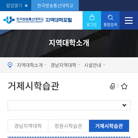
팝업열기
한국방송통신대학교
로그인
통합검색
닫기
지역대학소개
Search
지역대학소개
경남지역대학
시설안내
거제시학습관
현재 페이지를 즐겨찾는 메뉴로
경남지역대학
창원시학습관
거제시학습관
등록하시겠습니까?
시설현황
메뉴추가