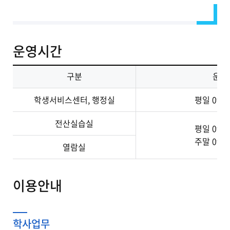
운영시간
구분
운영
학생서비스센터, 행정실
평일 09:00
전산실습실
평일 09:00
주말 09:00
열람실
이용안내
학사업무