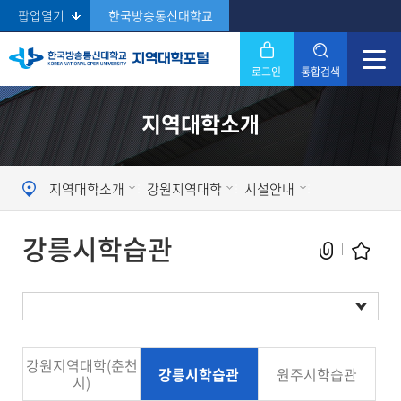
팝업열기
한국방송통신대학교
로그인
통합검색
닫기
지역대학소개
Search
지역대학소개
강원지역대학
시설안내
강릉시학습관
현재 페이지를 즐겨찾는 메뉴로
강원지역대학(춘천
등록하시겠습니까?
시설현황
강릉시학습관
원주시학습관
시)
메뉴추가