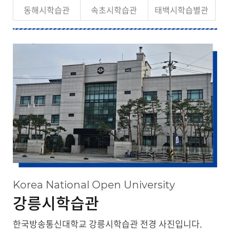
대관안내
동해시학습관
속초시학습관
태백시학습별관
Korea National Open University
강릉시학습관
한국방송통신대학교 강릉시학습관 전경 사진입니다.