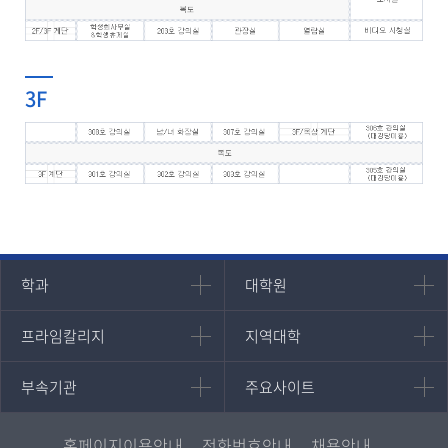
3F
인문과학대학
대학원
학과
대학원
대학원
국어국문학과
프라임칼리지
지역대학
프라임칼리지
지역대학
경영대학원
영어영문학과
학사학위과정
지역대학 포털
중어중문학과
부속기관
주요사이트
부속기관
주요사이트
평생교육과정
서울지역대학
프랑스언어문화학과
중앙도서관
멘토링
부산지역대학
일본학과
원격교육혁신연구원
진로심리상담
홈페이지이용안내
전화번호안내
채용안내